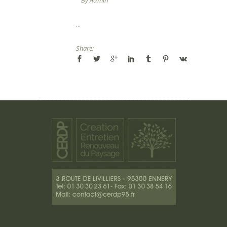
...
Share: