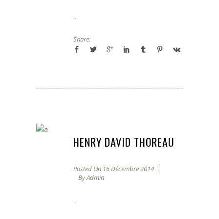
...
Share:
HENRY DAVID THOREAU
Posted On
16 Décembre 2014
By
Admin
...